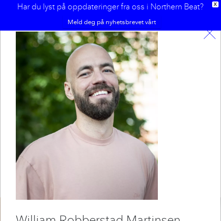
Har du lyst på oppdateringer fra oss i Northern Beat?
X
Meld deg på nyhetsbrevet vårt
Sammen utgjør vi gjengen i
Northern Beat, her finner du
litt om oss alle.
William
Robberstad Martinsen