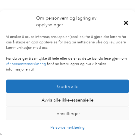
Om personvern og lagring av
opplysninger
Vi ønsker å bruke informasjonskapsler (cookies) for å gjøre det lettere for
oss å skape en god opplevelse for deg på nettsidene våre og i ev. videre
kommunikasjon med oss.
Før du velger å samtykke til hele eller deler av dette bør du lese gjennom
vår personvernerklæring
for å se hva vi lagrer og hva vi bruker
SENIOR DESIGNER
informasjonen til.
Jonathan
Vidmar
Godta alle
Avvis alle ikke-essensielle
Innstillinger
Personvernerklæring