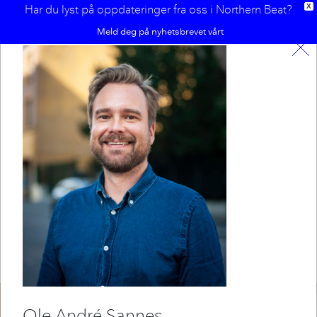
Har du lyst på oppdateringer fra oss i Northern Beat?
X
Meld deg på nyhetsbrevet vårt
Sammen utgjør vi gjengen i
Northern Beat, her finner du
litt om oss alle.
Ole
André Sannes