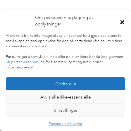
Om personvern og lagring av
opplysninger
Vi ønsker å bruke informasjonskapsler (cookies) for å gjøre det lettere for
oss å skape en god opplevelse for deg på nettsidene våre og i ev. videre
kommunikasjon med oss.
Før du velger å samtykke til hele eller deler av dette bør du lese gjennom
vår personvernerklæring
for å se hva vi lagrer og hva vi bruker
SENIOR DESIGNER
informasjonen til.
Jonathan
Vidmar
Godta alle
Avvis alle ikke-essensielle
Innstillinger
Personvernerklæring