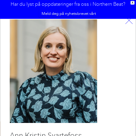
Har du lyst på oppdateringer fra oss i Northern Beat?
X
Meld deg på nyhetsbrevet vårt
Sammen utgjør vi gjengen i
Northern Beat, her finner du
litt om oss alle.
Ann Kristin
Svartefoss