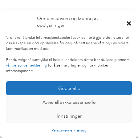
Om personvern og lagring av
opplysninger
Vi ønsker å bruke informasjonskapsler (cookies) for å gjøre det lettere for
oss å skape en god opplevelse for deg på nettsidene våre og i ev. videre
kommunikasjon med oss.
Før du velger å samtykke til hele eller deler av dette bør du lese gjennom
vår personvernerklæring
for å se hva vi lagrer og hva vi bruker
SENIOR DESIGNER
informasjonen til.
Jonathan
Vidmar
Godta alle
Avvis alle ikke-essensielle
Innstillinger
Personvernerklæring