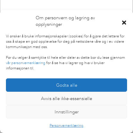
Om personvern og lagring av
opplysninger
Vi ønsker å bruke informasjonskapsler (cookies) for å gjøre det lettere for
oss å skape en god opplevelse for deg på nettsidene våre og i ev. videre
kommunikasjon med oss.
Før du velger å samtykke til hele eller deler av dette bør du lese gjennom
vår personvernerklæring
for å se hva vi lagrer og hva vi bruker
SENIOR DESIGNER
informasjonen til.
Jonathan
Vidmar
Godta alle
Avvis alle ikke-essensielle
Innstillinger
Personvernerklæring