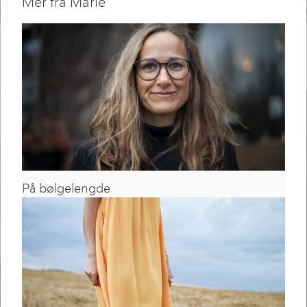
Mer fra Marie
DAGLIG LEDER
Ørjan Segtnan
Clausen
På bølgelengde