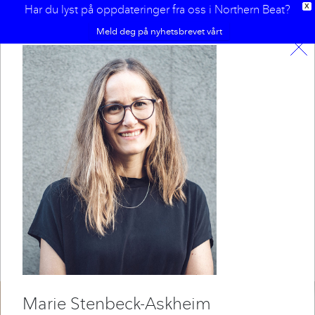
Har du lyst på oppdateringer fra oss i Northern Beat?
X
Meld deg på nyhetsbrevet vårt
Sammen utgjør vi gjengen i
Northern Beat, her finner du
litt om oss alle.
Marie
Stenbeck-Askheim