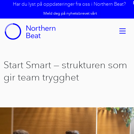
Har du lyst på oppdateringer fra oss i Northern Beat?
Meld deg på nyhetsbrevet vårt
Start Smart — strukturen som
gir team trygghet