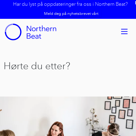
Har du lyst på oppdateringer fra oss i Northern Beat?
Meld deg på nyhetsbrevet vårt
Hørte du etter?