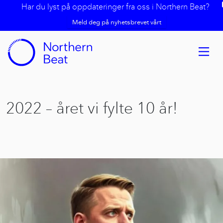
Har du lyst på oppdateringer fra oss i Northern Beat?
Meld deg på nyhetsbrevet vårt
2022 – året vi fylte 10 år!