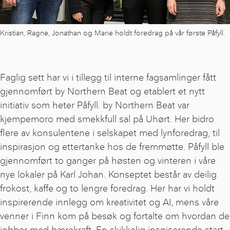
Kristian, Ragne, Jonathan og Marie holdt foredrag på vår første Påfyll.
Faglig sett har vi i tillegg til interne fagsamlinger fått
gjennomført by Northern Beat og etablert et nytt
initiativ som heter Påfyll. by Northern Beat var
kjempemoro med smekkfull sal på Uhørt. Her bidro
flere av konsulentene i selskapet med lynforedrag, til
inspirasjon og ettertanke hos de fremmøtte. Påfyll ble
gjennomført to ganger på høsten og vinteren i våre
nye lokaler på Karl Johan. Konseptet består av deilig
frokost, kaffe og to lengre foredrag. Her har vi holdt
inspirerende innlegg om kreativitet og AI, mens våre
venner i Finn kom på besøk og fortalte om hvordan de
jobber med bærekraft. En skikkelig inspiserende start