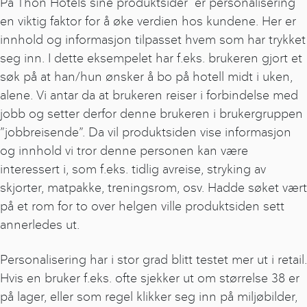
På Thon Hotels sine produktsider er personalisering
en viktig faktor for å øke verdien hos kundene. Her er
innhold og informasjon tilpasset hvem som har trykket
seg inn. I dette eksempelet har f.eks. brukeren gjort et
søk på at han/hun ønsker å bo på hotell midt i uken,
alene. Vi antar da at brukeren reiser i forbindelse med
jobb og setter derfor denne brukeren i brukergruppen
”jobbreisende”. Da vil produktsiden vise informasjon
og innhold vi tror denne personen kan være
interessert i, som f.eks. tidlig avreise, stryking av
skjorter, matpakke, treningsrom, osv. Hadde søket vært
på et rom for to over helgen ville produktsiden sett
annerledes ut.
Personalisering har i stor grad blitt testet mer ut i retail.
Hvis en bruker f.eks. ofte sjekker ut om størrelse 38 er
på lager, eller som regel klikker seg inn på miljøbilder,