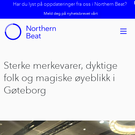
Har du lyst på oppdateringer fra oss i Northern Beat?
Meld deg på nyhetsbrevet vårt
Sterke merkevarer, dyktige
folk og magiske øyeblikk i
Gøteborg