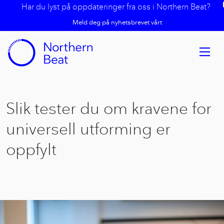
Har du lyst på oppdateringer fra oss i Northern Beat?
Meld deg på nyhetsbrevet vårt
Slik tester du om kravene for
universell utforming er
oppfylt