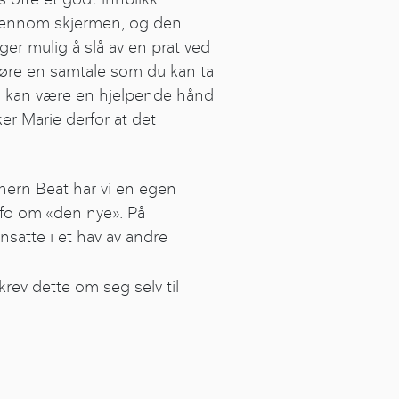
e gjennom skjermen, og den
er mulig å slå av en prat ved
rhøre en samtale som du kan ta
som kan være en hjelpende hånd
ker Marie derfor at det
hern Beat har vi en egen
info om «den nye». På
satte i et hav av andre
krev dette om seg selv til