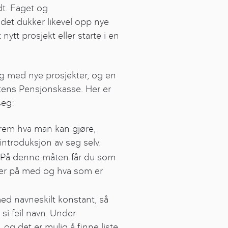
dt. Faget og
et dukker likevel opp nye
ytt prosjekt eller starte i en
ng med nye prosjekter, og en
tens Pensjonskasse. Her er
seg:
e frem hva man kan gjøre,
 introduksjon av seg selv.
. På denne måten får du som
der på med og hva som er
med navneskilt konstant, så
si feil navn. Under
og det er mulig å finne liste