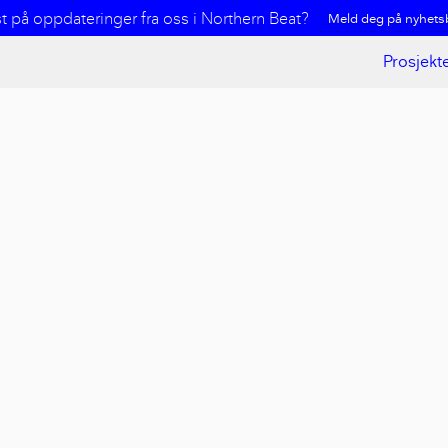
st på oppdateringer fra oss i Northern Beat?
Meld deg på nyhetsb
Prosjekt
g