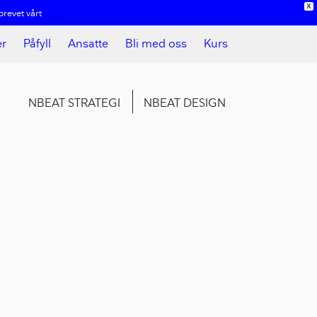
X
revet vårt
er
Påfyll
Ansatte
Bli med oss
Kurs
NBEAT STRATEGI
NBEAT DESIGN