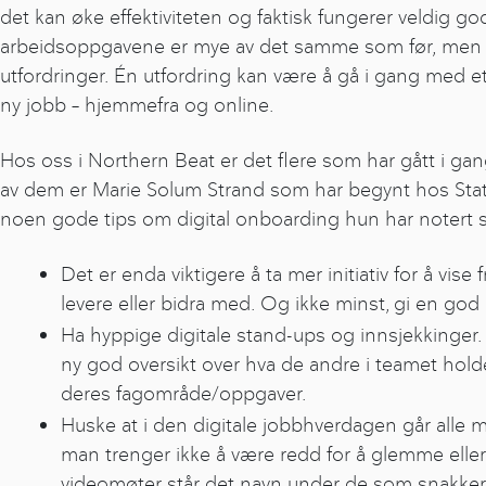
det kan øke effektiviteten og faktisk fungerer veldig go
arbeidsoppgavene er mye av det samme som før, men d
utfordringer. Én utfordring kan være å gå i gang med et n
ny jobb – hjemmefra og online.
Hos oss i Northern Beat er det flere som har gått i ga
av dem er Marie Solum Strand som har begynt hos Sta
noen gode tips om digital onboarding hun har notert 
Det er enda viktigere å ta mer initiativ for å vis
levere eller bidra med. Og ikke minst, gi en god
Ha hyppige digitale stand-ups og innsjekkinger
ny god oversikt over hva de andre i teamet hol
deres fagområde/oppgaver.
Huske at i den digitale jobbhverdagen går alle 
man trenger ikke å være redd for å glemme eller 
videomøter står det navn under de som snakker, 