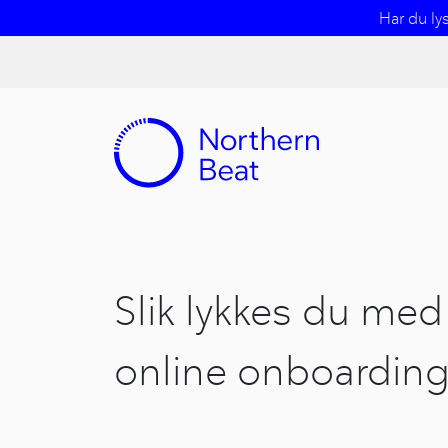
Har du ly
Slik lykkes du med
online onboardin