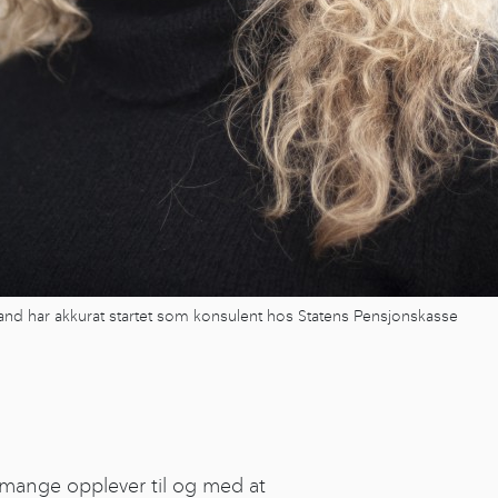
and har akkurat startet som konsulent hos Statens Pensjonskasse
 mange opplever til og med at