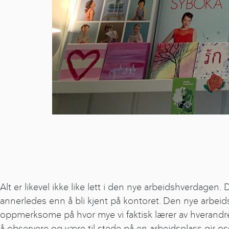
Alt er likevel ikke like lett i den nye arbeidshverdagen. De
annerledes enn å bli kjent på kontoret. Den nye arbeid
oppmerksome på hvor mye vi faktisk lærer av hverandre
å observere og være til stede på en arbeidsplass gir os