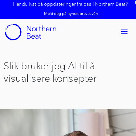
Har du lyst på oppdateringer fra oss i Northern Beat?
Meld deg på nyhetsbrevet vårt
Slik bruker jeg AI til å
visualisere konsepter