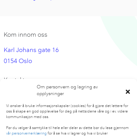
Kom innom oss
Karl Johans gate 16
0154 Oslo
Kontakt oss
Om personvern og lagring av
opplysninger
hei@nbeat.no
Vi ønsker å bruke informasjonskapsler (cookies) for å gjøre det lettere for
oss å skape en god opplevelse for deg på nettsidene våre og i ev. videre
Følg oss
kommunikasjon med oss.
Facebook
Før du velger å samtykke til hele eller deler av dette bør du lese gjennom
vår personvernerklæring
for å se hva vi lagrer og hva vi bruker