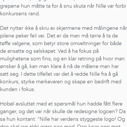
grepene hun måtte ta for å snu skuta når Nille var forbi
konkursens rand.
Det nytter ikke å skru av skjermene med målingene når
pilene peker feil vei. Det er da man må tørre å ta de
tøffe valgene, som betyr store omveltninger for både
de ansatte og selskapet. Ved å ha fokus på
mulighetene som fins, og en klar retning på hvor man
ønsker å gå, kan man klare å nå de målene man har
satt seg. I dette tilfellet var det å redde Nille fra å gå
konkurs, styrke merkevaren og skape en bedrift med
kunden i fokus.
Hobøl avsluttet med et spørsmål hun hadde fått flere
ganger, og det var når skulle de redesigne logoen? Da
sa hun kontant: “Nille har verdens styggeste logo! Og
den skal jeg aldri gjøre noe med. Den lyser opp mot