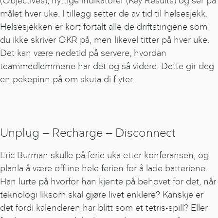
(Objectives), nyttige indikatorer (Key Results) og ser på
målet hver uke. I tillegg setter de av tid til helsesjekk.
Helsesjekken er kort fortalt alle de driftstingene som
du ikke skriver OKR på, men likevel titter på hver uke.
Det kan være nedetid på servere, hvordan
teammedlemmene har det og så videre. Dette gir deg
en pekepinn på om skuta di flyter.
Unplug — Recharge — Disconnect
Eric Burman skulle på ferie uka etter konferansen, og
planla å være offline hele ferien for å lade batteriene.
Han lurte på hvorfor han kjente på behovet for det, når
teknologi liksom skal gjøre livet enklere? Kanskje er
det fordi kalenderen har blitt som et tetris-spill? Eller