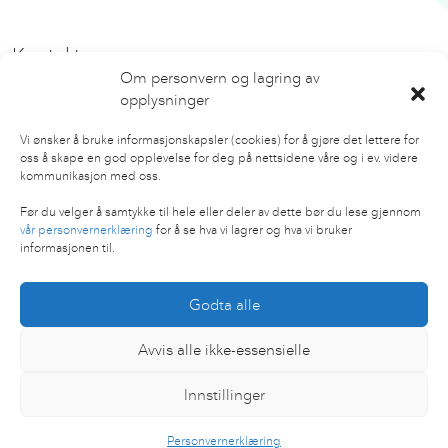
Kontakt oss
Om personvern og lagring av
opplysninger
hei@nbeat.no
Vi ønsker å bruke informasjonskapsler (cookies) for å gjøre det lettere for
oss å skape en god opplevelse for deg på nettsidene våre og i ev. videre
Følg oss
kommunikasjon med oss.
Facebook
Før du velger å samtykke til hele eller deler av dette bør du lese gjennom
vår personvernerklæring
for å se hva vi lagrer og hva vi bruker
Instagram
informasjonen til.
LinkedIn
Godta alle
Avvis alle ikke-essensielle
Innstillinger
Personvernerklæring