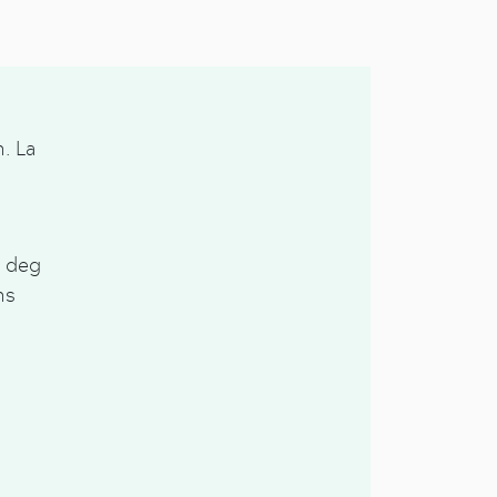
n. La
e deg
ns