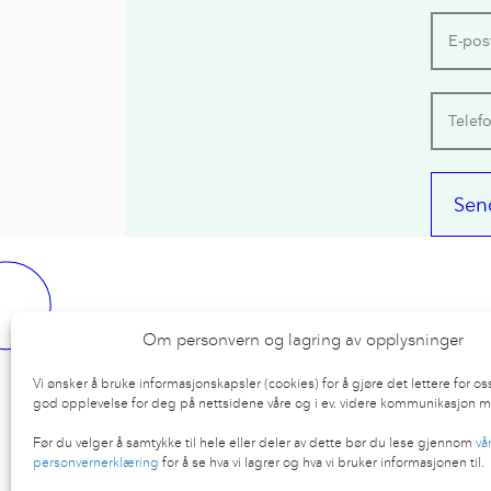
Om personvern og lagring av opplysninger
Kom innom oss
Kontak
Vi ønsker å bruke informasjonskapsler (cookies) for å gjøre det lettere for o
god opplevelse for deg på nettsidene våre og i ev. videre kommunikasjon m
Karl Johans gate 16
hei@nb
Før du velger å samtykke til hele eller deler av dette bør du lese gjennom
vå
0154 Oslo
personvernerklæring
for å se hva vi lagrer og hva vi bruker informasjonen til.