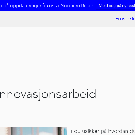
st på oppdateringer fra oss i Northern Beat?
Meld deg på nyhetsb
Prosjekt
innovasjonsarbeid
Er du usikker på hvordan du