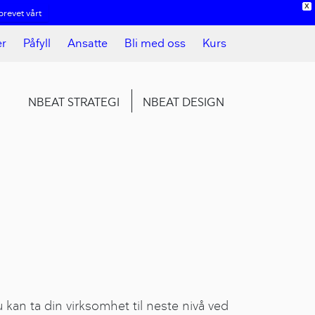
X
revet vårt
er
Påfyll
Ansatte
Bli med oss
Kurs
NBEAT STRATEGI
NBEAT DESIGN
 kan ta din virksomhet til neste nivå ved