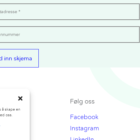
t oss
Følg oss
ss å skape en
ed oss.
eat.no
Facebook
r
Instagram
LinkedIn