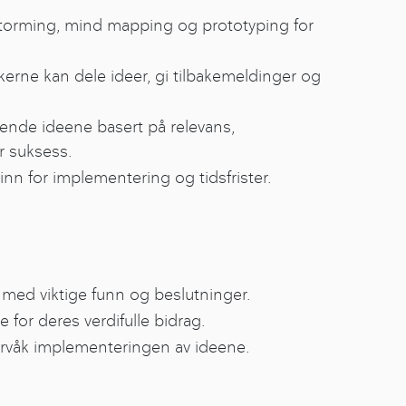
torming, mind mapping og prototyping for
kerne kan dele ideer, gi tilbakemeldinger og
ovende ideene basert på relevans,
r suksess.
nn for implementering og tidsfrister.
ed viktige funn og beslutninger.
e for deres verdifulle bidrag.
rvåk implementeringen av ideene.