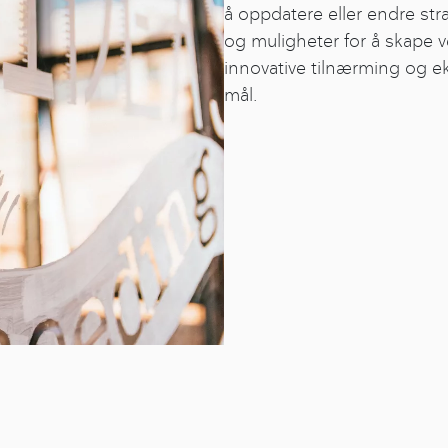
å oppdatere eller endre str
og muligheter for å skape v
innovative tilnærming og e
mål.