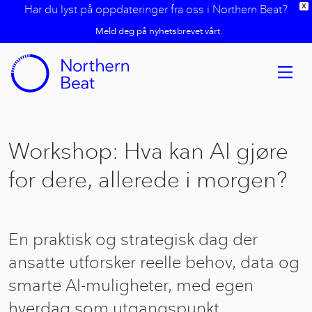
Har du lyst på oppdateringer fra oss i Northern Beat?
X
Meld deg på nyhetsbrevet vårt
Workshop: Hva kan AI gjøre
for dere, allerede i morgen?
En praktisk og strategisk dag der
ansatte utforsker reelle behov, data og
smarte AI-muligheter, med egen
hverdag som utgangspunkt.