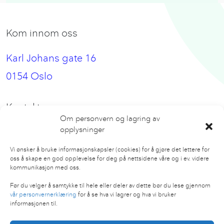
Kom innom oss
Karl Johans gate 16
0154 Oslo
Kontakt oss
Om personvern og lagring av
opplysninger
hei@nbeat.no
Vi ønsker å bruke informasjonskapsler (cookies) for å gjøre det lettere for
oss å skape en god opplevelse for deg på nettsidene våre og i ev. videre
Følg oss
kommunikasjon med oss.
Facebook
Før du velger å samtykke til hele eller deler av dette bør du lese gjennom
vår personvernerklæring
for å se hva vi lagrer og hva vi bruker
Instagram
informasjonen til.
LinkedIn