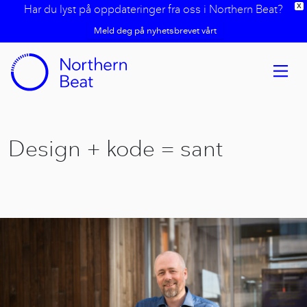
Har du lyst på oppdateringer fra oss i Northern Beat?
X
Meld deg på nyhetsbrevet vårt
Design + kode = sant